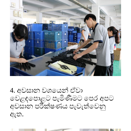
4. අවසාන වශයෙන් ඒවා
වෙළඳපොළට පැමිණීමට පෙර අපට
අවසාන පරීක්ෂණය පැවැත්වෙනු
ඇත.