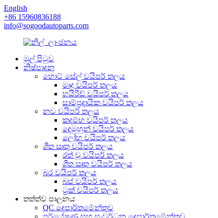
English
+86 15960836188
info@sogoodautoparts.com
මුල් පිටුව
නිෂ්පාදන
හොට් සේල් වයිපර් තලය
මෘදු වයිපර් තලය
හයිරිඩ් වයිපර් තලය
සාම්ප්‍රදායික වයිපර් තලය
නව වයිපර් තලය
කදම්භ වයිපර් තලය
දෙමුහුන් වයිපර් තලය
ලෝහ වයිපර් තලය
ශීත ඍතු වයිපර් තලය
රත් වූ වයිපර් තලය
ශීත ඍතු වයිපර් තලය
බර වයිපර් තලය
බස් වයිපර් තලය
ට්‍රක් වයිපර් තලය
තත්ත්ව පාලනය
QC දෙපාර්තමේන්තුව
පර්යේෂණ සහ සංවර්ධන දෙපාර්තමේන්තුව