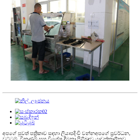
අපගේ පුවත් පත්‍රිකාව සඳහා ලියාපදිංචි වන්න
අපගේ ප්‍රවර්ධන,
වට්ටම්, විකුණුම් සහ විශේෂ දීමනා පිළිබඳව යාවත්කාලීනව