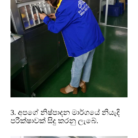
3. අපගේ නිෂ්පාදන මාර්ගයේ නියැදි
පරීක්ෂාවක් සිදු කරනු ලැබේ.