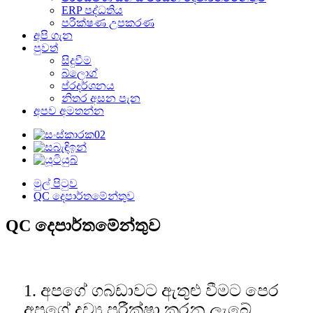
ERP පද්ධතිය
පරීක්ෂණ උපකරණ
අපි ගැන
පුවත්
සිදුවීම
බ්ලොග්
ප්රදර්ශනය
නිතර අසන පැන
අපව අමතන්න
මුල් පිටුව
QC දෙපාර්තමේන්තුව
QC දෙපාර්තමේන්තුව
1. අපගේ ගබඩාවට ඇතුළු වීමට පෙර
අපගේ ද්‍රව්‍ය පරීක්ෂා කරනු ලැබේ.