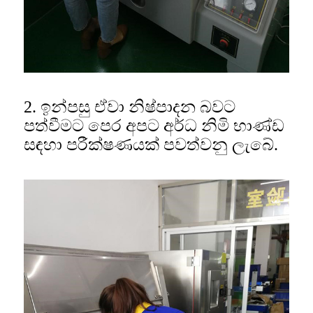
2. ඉන්පසු ඒවා නිෂ්පාදන බවට
පත්වීමට පෙර අපට අර්ධ නිමි භාණ්ඩ
සඳහා පරීක්ෂණයක් පවත්වනු ලැබේ.