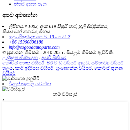
නිතර අසන පැන
අපව අමතන්න
ලිපිනය:# 1002, අංක 619 සිෂුයි පාර, හුලි දිස්ත්‍රික්කය,
ෂියාමෙන් නගරය, චීනය
සඳු - සිකුරාදා: පෙ.ව. 10 - ප.ව. 7
+86 15960836188
info@sogoodautoparts.com
© ප්‍රකාශන හිමිකම - 2010-2025 : සියලුම හිමිකම් ඇවිරිණි.
උණුසුම් නිෂ්පාදන
-
අඩවි සිතියම
කොටස් පහක වයිපර්
,
බර වැඩ වයිපර් ආයුධ
,
සම්භාව්‍ය වයිපර්
තලය
,
කාර් ඉදිරිපස වයිපර්
,
යූ-කොක්ක වයිපර්
,
කොටස් තුනක
වයිපර්
,
විද්‍යුත් තැපෑල යවන්න
නම් වට්සැප්
x