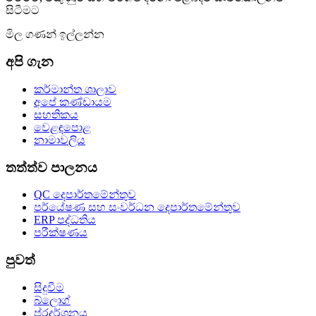
සිටීමට
මිල ගණන් ඉල්ලන්න
අපි ගැන
කර්මාන්ත ශාලාව
අපේ කණ්ඩායම
සහතිකය
වෙළඳපොළ
නාමාවලිය
තත්ත්ව පාලනය
QC දෙපාර්තමේන්තුව
පර්යේෂණ සහ සංවර්ධන දෙපාර්තමේන්තුව
ERP පද්ධතිය
පරීක්ෂණය
පුවත්
සිදුවීම
බ්ලොග්
ප්රදර්ශනය