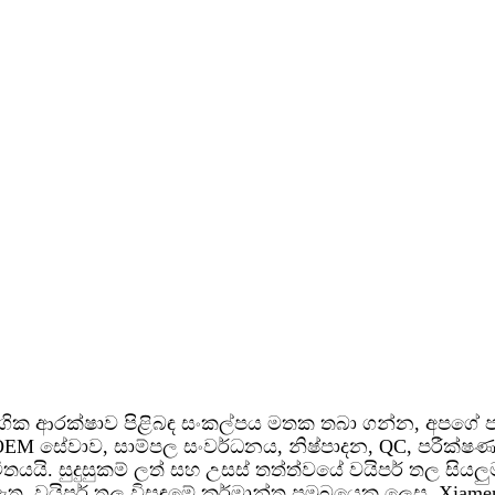
ගික ආරක්ෂාව පිළිබඳ සංකල්පය මතක තබා ගන්න, අපගේ
OEM සේවාව, සාම්පල සංවර්ධනය, නිෂ්පාදන, QC, පරීක්ෂණ 
තයයි. සුදුසුකම් ලත් සහ උසස් තත්ත්වයේ වයිපර් තල සිය
ඇත. වයිපර් තල විසඳුමේ කර්මාන්ත ප්‍රමුඛයෙකු ලෙස, Xiam