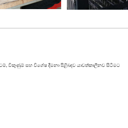
්ටම්, විකුණුම් සහ විශේෂ දීමනා පිළිබඳව යාවත්කාලීනව සිටීමට