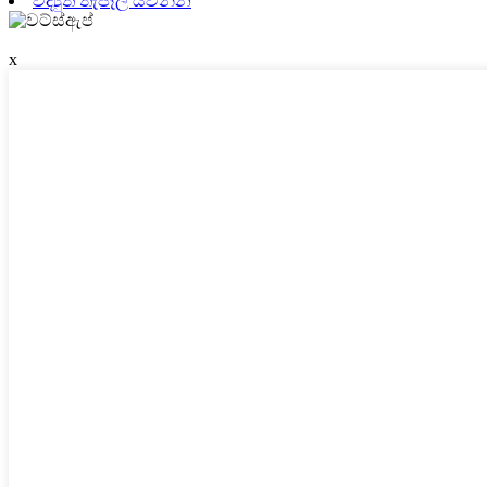
විද්‍යුත් තැපෑල යවන්න
x