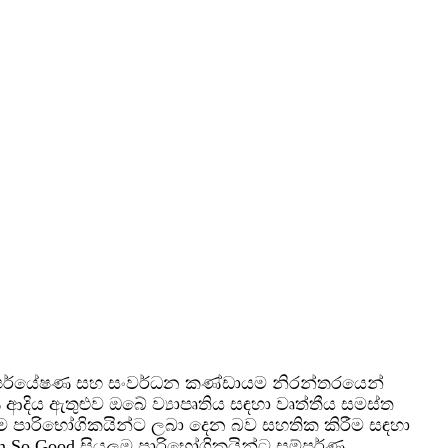
 පර්යේෂණ සහ සංවර්ධන කණ්ඩායම නිරන්තරයෙන්
ආදිය ඇතුළුව ඔබේ ව්‍යාපෘතිය සඳහා වෘත්තීය සමස්ත
ලුම පාරිභෝගිකයින්ට ලබා දෙන බව සහතික කිරීම සඳහා
en So Good සියලුම පාරිභෝගිකයින්ට සම්පූර්ණ