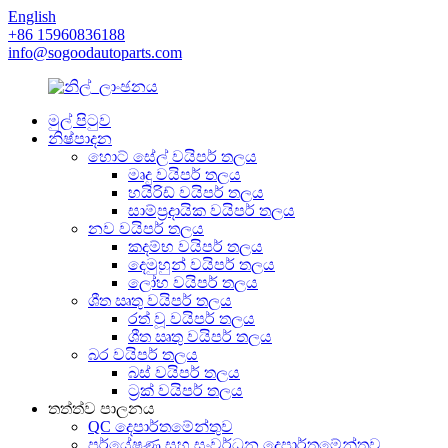
English
+86 15960836188
info@sogoodautoparts.com
මුල් පිටුව
නිෂ්පාදන
හොට් සේල් වයිපර් තලය
මෘදු වයිපර් තලය
හයිරිඩ් වයිපර් තලය
සාම්ප්‍රදායික වයිපර් තලය
නව වයිපර් තලය
කදම්භ වයිපර් තලය
දෙමුහුන් වයිපර් තලය
ලෝහ වයිපර් තලය
ශීත ඍතු වයිපර් තලය
රත් වූ වයිපර් තලය
ශීත ඍතු වයිපර් තලය
බර වයිපර් තලය
බස් වයිපර් තලය
ට්‍රක් වයිපර් තලය
තත්ත්ව පාලනය
QC දෙපාර්තමේන්තුව
පර්යේෂණ සහ සංවර්ධන දෙපාර්තමේන්තුව