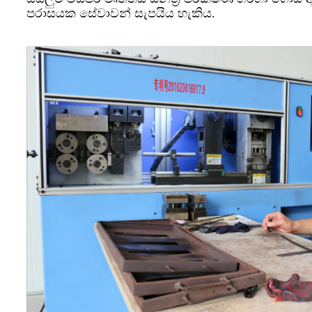
පරාසයක සේවාවන් සැපයිය හැකිය.