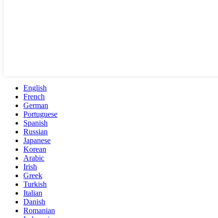
English
French
German
Portuguese
Spanish
Russian
Japanese
Korean
Arabic
Irish
Greek
Turkish
Italian
Danish
Romanian