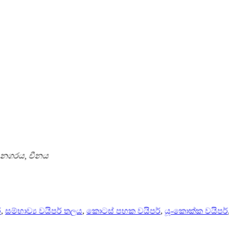
ෙන් නගරය, චීනය
්
,
සම්භාව්‍ය වයිපර් තලය
,
කොටස් පහක වයිපර්
,
යූ-කොක්ක වයිපර්