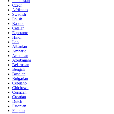
Indonesian
Czech
Afrikaans
Swedish
Polish
Basque
Catalan
Esperanto
Hindi
Lao
Albanian
Amharic
Armenian
Azerbaijani
Belarusian
Bengali
Bosnian
Bulgarian
Cebuano
Chichewa
Corsican
Croatian
Dutch
Estonian
Filipino