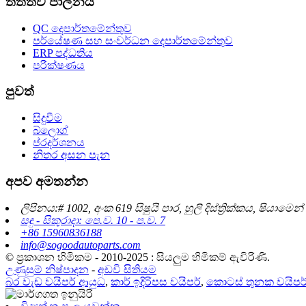
තත්ත්ව පාලනය
QC දෙපාර්තමේන්තුව
පර්යේෂණ සහ සංවර්ධන දෙපාර්තමේන්තුව
ERP පද්ධතිය
පරීක්ෂණය
පුවත්
සිදුවීම
බ්ලොග්
ප්රදර්ශනය
නිතර අසන පැන
අපව අමතන්න
ලිපිනය:# 1002, අංක 619 සිෂුයි පාර, හුලි දිස්ත්‍රික්කය, ෂියාම
සඳු - සිකුරාදා: පෙ.ව. 10 - ප.ව. 7
+86 15960836188
info@sogoodautoparts.com
© ප්‍රකාශන හිමිකම - 2010-2025 : සියලුම හිමිකම් ඇවිරිණි.
උණුසුම් නිෂ්පාදන
-
අඩවි සිතියම
බර වැඩ වයිපර් ආයුධ
,
කාර් ඉදිරිපස වයිපර්
,
කොටස් තුනක වයිපර