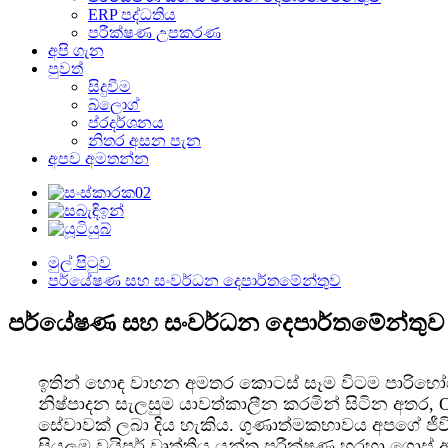
ERP පද්ධතිය
පරීක්ෂණ උපකරණ
අපි ගැන
පුවත්
සිදුවීම
බ්ලොග්
ප්රදර්ශනය
නිතර අසන පැන
අපව අමතන්න
මුල් පිටුව
පර්යේෂණ සහ සංවර්ධන දෙපාර්තමේන්තුව
පර්යේෂණ සහ සංවර්ධන දෙපාර්තමේන්තුව
ඉතින් හොඳ වාහන අමතර කොටස් සෑම විටම පාරිභෝ
නිෂ්පාදන සැලසුම යාවත්කාලීන කරමින් සිටින අතර, 
සේවාවක් ලබා දිය හැකිය. ගුණාත්මකභාවය අපගේ ජීවි
සියලුම වයිපර් වෘත්තීය යන්ත්‍ර පරීක්ෂණ හරහා ගොස් 