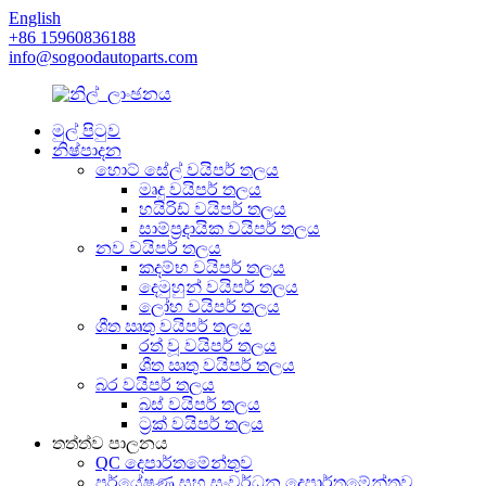
English
+86 15960836188
info@sogoodautoparts.com
මුල් පිටුව
නිෂ්පාදන
හොට් සේල් වයිපර් තලය
මෘදු වයිපර් තලය
හයිරිඩ් වයිපර් තලය
සාම්ප්‍රදායික වයිපර් තලය
නව වයිපර් තලය
කදම්භ වයිපර් තලය
දෙමුහුන් වයිපර් තලය
ලෝහ වයිපර් තලය
ශීත ඍතු වයිපර් තලය
රත් වූ වයිපර් තලය
ශීත ඍතු වයිපර් තලය
බර වයිපර් තලය
බස් වයිපර් තලය
ට්‍රක් වයිපර් තලය
තත්ත්ව පාලනය
QC දෙපාර්තමේන්තුව
පර්යේෂණ සහ සංවර්ධන දෙපාර්තමේන්තුව