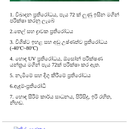
1. විඛාදන ප්‍රතිරෝධය, පැය 72 ක් ලුණු ඉසින මගින්
පරීක්ෂා කරනු ලැබේ
2.තෙල් සහ ද්‍රාවක ප්‍රතිරෝධය
3. විශිෂ්ට ඉහළ සහ අඩු උෂ්ණත්ව ප්‍රතිරෝධය
(-40℃~80℃)
4. හොඳ UV ප්‍රතිරෝධය, ඕසෝන් පරීක්ෂණ
යන්ත්‍රය මගින් පැය 72ක් පරීක්ෂා කර ඇත.
5. නැමීමේ සහ දිගු කිරීමේ ප්‍රතිරෝධය
6.ඇඳුම්-ප්‍රතිරෝධී
7. හොඳ සීරීම් කාර්ය සාධනය, පිරිසිදු, ඉරි රහිත,
නිහඬ.