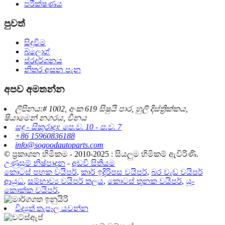
පරීක්ෂණය
පුවත්
සිදුවීම
බ්ලොග්
ප්රදර්ශනය
නිතර අසන පැන
අපව අමතන්න
ලිපිනය:# 1002, අංක 619 සිෂුයි පාර, හුලි දිස්ත්‍රික්කය,
ෂියාමෙන් නගරය, චීනය
සඳු - සිකුරාදා: පෙ.ව. 10 - ප.ව. 7
+86 15960836188
info@sogoodautoparts.com
© ප්‍රකාශන හිමිකම - 2010-2025 : සියලුම හිමිකම් ඇවිරිණි.
උණුසුම් නිෂ්පාදන
-
අඩවි සිතියම
කොටස් පහක වයිපර්
,
කාර් ඉදිරිපස වයිපර්
,
බර වැඩ වයිපර්
ආයුධ
,
සම්භාව්‍ය වයිපර් තලය
,
කොටස් තුනක වයිපර්
,
යූ-
කොක්ක වයිපර්
,
විද්‍යුත් තැපෑල යවන්න