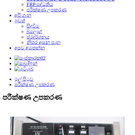
ERP පද්ධතිය
පරීක්ෂණ උපකරණ
අපි ගැන
පුවත්
සිදුවීම
බ්ලොග්
ප්රදර්ශනය
නිතර අසන පැන
අපව අමතන්න
මුල් පිටුව
පරීක්ෂණ උපකරණ
පරීක්ෂණ උපකරණ