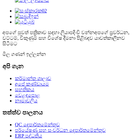
අපගේ පුවත් පත්‍රිකාව සඳහා ලියාපදිංචි වන්න
අපගේ ප්‍රවර්ධන,
වට්ටම්, විකුණුම් සහ විශේෂ දීමනා පිළිබඳව යාවත්කාලීනව
සිටීමට
මිල ගණන් ඉල්ලන්න
අපි ගැන
කර්මාන්ත ශාලාව
අපේ කණ්ඩායම
සහතිකය
වෙළඳපොළ
නාමාවලිය
තත්ත්ව පාලනය
QC දෙපාර්තමේන්තුව
පර්යේෂණ සහ සංවර්ධන දෙපාර්තමේන්තුව
ERP පද්ධතිය