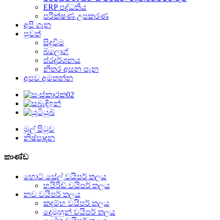
ERP පද්ධතිය
පරීක්ෂණ උපකරණ
අපි ගැන
පුවත්
සිදුවීම
බ්ලොග්
ප්රදර්ශනය
නිතර අසන පැන
අපව අමතන්න
මුල් පිටුව
නිෂ්පාදන
කාණ්ඩ
හොට් සේල් වයිපර් තලය
හයිරිඩ් වයිපර් තලය
නව වයිපර් තලය
කදම්භ වයිපර් තලය
දෙමුහුන් වයිපර් තලය