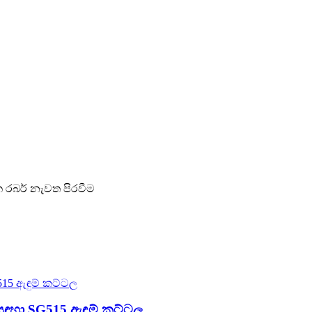
වික රබර් නැවත පිරවීම
සඳහා SG515 ඇඳුම් කට්ටල