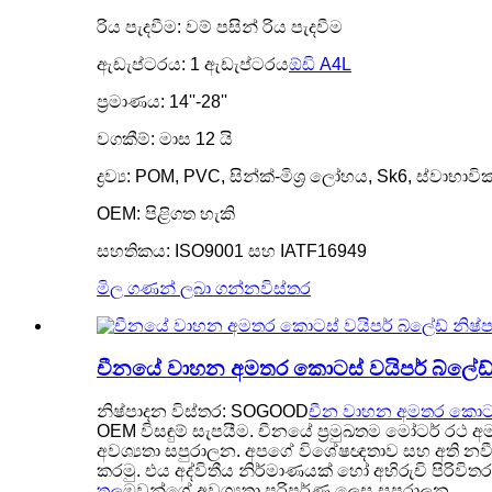
රිය පැදවීම: වම් පසින් රිය පැදවීම
ඇඩැප්ටරය: 1 ඇඩැප්ටරය
ඕඩි A4L
ප්‍රමාණය: 14''-28''
වගකීම්: මාස 12 යි
ද්‍රව්‍ය: POM, PVC, සින්ක්-මිශ්‍ර ලෝහය, Sk6, ස්වාභා
OEM: පිළිගත හැකි
සහතිකය: ISO9001 සහ IATF16949
මිල ගණන් ලබා ගන්න
විස්තර
චීනයේ වාහන අමතර කොටස් වයිපර් බ්ලේඩ් 
නිෂ්පාදන විස්තර: SOGOOD
චීන වාහන අමතර කොටස්
OEM විසඳුම් සැපයීම. චීනයේ ප්‍රමුඛතම මෝටර් රථ අ
අවශ්‍යතා සපුරාලන. අපගේ විශේෂඥතාව සහ අති නවී
කරමු. එය අද්විතීය නිර්මාණයක් හෝ අභිරුචි පිර
තල
ඔවුන්ගේ අවශ්‍යතා පරිපූර්ණ ලෙස සපුරාලන.