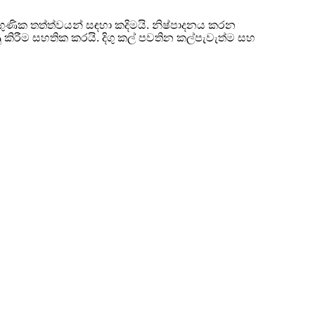
ාලගුණික තත්ත්වයන් සඳහා කදිමයි. නිෂ්පාදනය කරන
ියුණු කිරීම සහතික කරයි. දිගු කල් පවතින කල්පැවැත්ම සහ