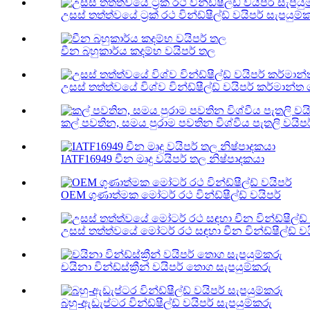
උසස් තත්ත්වයේ ට්‍රක් රථ වින්ඩ්ෂීල්ඩ් වයිපර් සැපයුම්
චීන බහුකාර්ය කදම්භ වයිපර් තල
උසස් තත්ත්වයේ විශ්ව වින්ඩ්ෂීල්ඩ් වයිපර් කර්මාන්ත
කල් පවතින, සමය පුරාම පවතින විශ්වීය පැතලි වයිප
IATF16949 චීන මෘදු වයිපර් තල නිෂ්පාදකයා
OEM ගුණාත්මක මෝටර් රථ වින්ඩ්ෂීල්ඩ් වයිපර්
උසස් තත්ත්වයේ මෝටර් රථ සඳහා චීන වින්ඩ්ෂීල්ඩ් වය
චයිනා වින්ඩ්ස්ක්‍රීන් වයිපර් තොග සැපයුම්කරු
බහු-ඇඩැප්ටර වින්ඩ්ෂීල්ඩ් වයිපර් සැපයුම්කරු