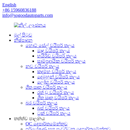
English
+86 15960836188
info@sogoodautoparts.com
මුල් පිටුව
නිෂ්පාදන
හොට් සේල් වයිපර් තලය
මෘදු වයිපර් තලය
හයිරිඩ් වයිපර් තලය
සාම්ප්‍රදායික වයිපර් තලය
නව වයිපර් තලය
කදම්භ වයිපර් තලය
දෙමුහුන් වයිපර් තලය
ලෝහ වයිපර් තලය
ශීත ඍතු වයිපර් තලය
රත් වූ වයිපර් තලය
ශීත ඍතු වයිපර් තලය
බර වයිපර් තලය
බස් වයිපර් තලය
ට්‍රක් වයිපර් තලය
තත්ත්ව පාලනය
QC දෙපාර්තමේන්තුව
පර්යේෂණ සහ සංවර්ධන දෙපාර්තමේන්තුව