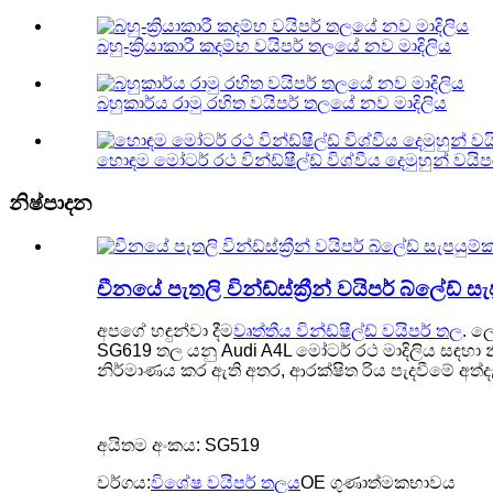
බහු-ක්‍රියාකාරී කදම්භ වයිපර් තලයේ නව මාදිලිය
බහුකාර්ය රාමු රහිත වයිපර් තලයේ නව මාදිලිය
හොඳම මෝටර් රථ වින්ඩ්ෂීල්ඩ් විශ්වීය දෙමුහුන් වයි
නිෂ්පාදන
චීනයේ පැතලි වින්ඩ්ස්ක්‍රීන් වයිපර් බ්ලේඩ
අපගේ හඳුන්වා දීම
වෘත්තීය වින්ඩ්ෂීල්ඩ් වයිපර් තල
. ල
SG619 තල යනු Audi A4L මෝටර් රථ මාදිලිය සඳහා න
නිර්මාණය කර ඇති අතර, ආරක්ෂිත රිය පැදවීමේ අත්ද
අයිතම අංකය: SG519
වර්ගය:
විශේෂ වයිපර් තලය
OE ගුණාත්මකභාවය