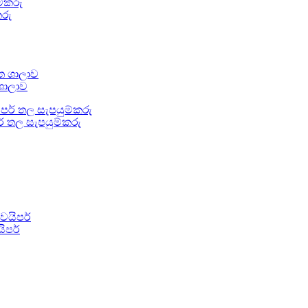
කරු
 ශාලාව
ර් තල සැපයුම්කරු
ිපර්