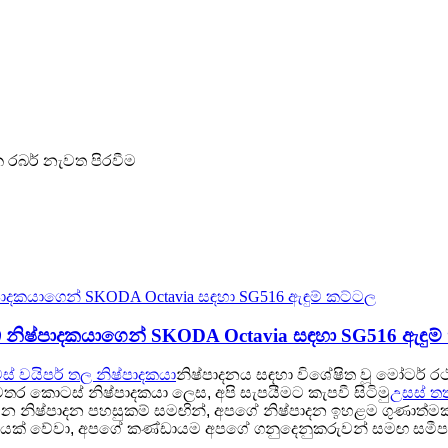
වික රබර් නැවත පිරවීම
නිෂ්පාදකයාගෙන් SKODA Octavia සඳහා SG516 ඇඳුම්
 වයිපර් තල නිෂ්පාදකයා
නිෂ්පාදනය සඳහා විශේෂිත වූ මෝටර් රථ 
මතර කොටස් නිෂ්පාදකයා ලෙස, අපි සැපයීමට කැපවී සිටිමු
උසස් තත
න නිෂ්පාදන පහසුකම් සමඟින්, අපගේ නිෂ්පාදන ඉහළම ගුණාත්මකභ
ිවිතරයක් වේවා, අපගේ කණ්ඩායම අපගේ ගනුදෙනුකරුවන් සමඟ සමීප