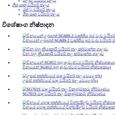
ලෝහ වයිපර් තලය
ශීත ඍතු වයිපර් තලය
රත් වූ වයිපර් තලය
ශීත ඍතු වයිපර් තලය
විශේෂාංග නිෂ්පාදන
චීනයෙන් ලබාගත් SG609-2 වෘත්තීය බර වැඩ වයිපර් 
චීන බහු ක්‍රියාකාරී වයිපර් තල කර්මාන්ත ශාලාව
චීනයෙන් SG812 බහු ඇඩැප්ටර වයිපර් නිෂ්පාදකයා
උසස් තත්ත්වයේ මෘදු වයිපර් තල වෙළෙන්දා
SG701S මෘදු වයිපර් තල විකුණුම්කරු නිර්මාණය
චීනයේ හොඳ තත්ත්වයේ වින්ඩ්ෂීල්ඩ් වයිපර් නිෂ්පාද