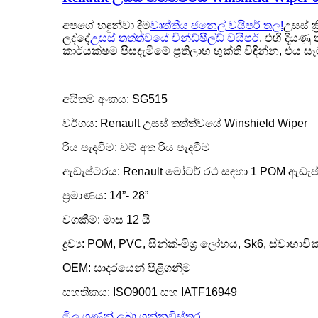
අපගේ හඳුන්වා දීම
වෘත්තීය ජනෙල් වයිපර් තල!
උසස් ක
ලද්දේ
උසස් තත්ත්වයේ වින්ඩ්ෂීල්ඩ් වයිපර්
, එහි දියුණ
කාර්යක්ෂම පිසදැමීමේ ප්‍රතිලාභ භුක්ති විඳින්න, එ
අයිතම අංකය: SG515
වර්ගය: Renault උසස් තත්ත්වයේ Winshield Wiper
රිය පැදවීම: වම් අත රිය පැදවීම
ඇඩැප්ටරය: Renault මෝටර් රථ සඳහා 1 POM ඇඩැ
ප්‍රමාණය: 14”- 28”
වගකීම්: මාස 12 යි
ද්‍රව්‍ය: POM, PVC, සින්ක්-මිශ්‍ර ලෝහය, Sk6, ස්වාභා
OEM: සාදරයෙන් පිළිගනිමු
සහතිකය: ISO9001 සහ IATF16949
මිල ගණන් ලබා ගන්න
විස්තර