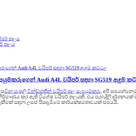
පර් තලය
් සැපයුම්කරුගෙන් Audi A4L වයිපර් සඳහා SG519 ඇඳුම් ක
ෙස
චීන පැතලි වින්ඩ්ස්ක්‍රීන් වයිපර් තල සැපයුම්කරු
, අපි සපයන්නෙම
ිර්මාණය කර ඇති විශේෂ වයිපර් තලයකි. එය පැහැදිලි දර්ශනයක් 
ැකීමක් සඳහා උසස් පිසදැමීමේ කාර්යක්ෂමතාවයක් සපයයි.