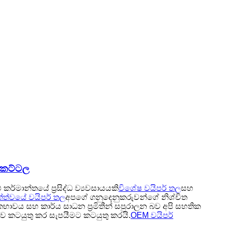
 කට්ටල
කර්මාන්තයේ ප්‍රසිද්ධ ව්‍යවසායයකි
විශේෂ වයිපර් තල
සහ
්ත්වයේ වයිපර් තල
අපගේ ගනුදෙනුකරුවන්ගේ නිශ්චිත
ාවය සහ කාර්ය සාධන ප්‍රමිතීන් සපුරාලන බව අපි සහතික
ව කටයුතු කර සැපයීමට කටයුතු කරයි.
OEM වයිපර්