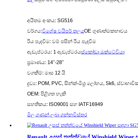
අයිතම අංකය: SG516
වර්ගය:
විශේෂ වයිපර් තලය
OE ගුණාත්මකභාවය
රිය පැදවීම: වම් පසින් රිය පැදවීම
ඇඩැප්ටරය: 1 ඇඩැප්ටරය
ස්කෝඩා ඔක්ටේවියා
ප්‍රමාණය: 14''-28''
වගකීම්: මාස 12 යි
ද්‍රව්‍ය: POM, PVC, සින්ක්-මිශ්‍ර ලෝහය, Sk6, ස්වාභා
OEM: පිළිගත හැකි
සහතිකය: ISO9001 සහ IATF16949
මිල ගණන් ලබා ගන්න
විස්තර
Renault උසස් තත්ත්වයේ Winshield Wiper 