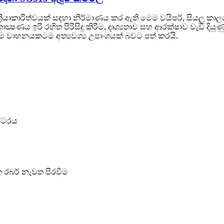
්‍රියාකාරිත්වයක් සඳහා නිර්මාණය කර ඇති මෙම වයිපර්, සියලු ක
ු තාක්‍ෂණය ඉරි රහිත පිරිසිදු කිරීම, දෘශ්‍යතාව සහ ආරක්ෂාව වැඩි ද
ය සෑම වාහනයකටම අත්‍යවශ්‍ය උපාංගයක් බවට පත් කරයි.
ප්ටරය
වික රබර් නැවත පිරවීම