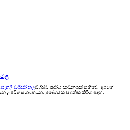
ට්ටල
ු
පැතලි වයිපර් තල
විශිෂ්ට කාර්ය සාධනයක් සහිතව. අපගේ
සහ උපරිම සම්බන්ධතා ප්‍රදේශයක් සහතික කිරීම සඳහා