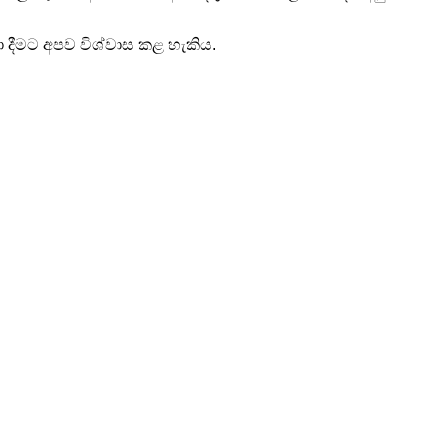
 දීමට අපව විශ්වාස කළ හැකිය.