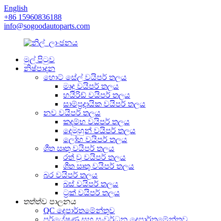
English
+86 15960836188
info@sogoodautoparts.com
මුල් පිටුව
නිෂ්පාදන
හොට් සේල් වයිපර් තලය
මෘදු වයිපර් තලය
හයිරිඩ් වයිපර් තලය
සාම්ප්‍රදායික වයිපර් තලය
නව වයිපර් තලය
කදම්භ වයිපර් තලය
දෙමුහුන් වයිපර් තලය
ලෝහ වයිපර් තලය
ශීත ඍතු වයිපර් තලය
රත් වූ වයිපර් තලය
ශීත ඍතු වයිපර් තලය
බර වයිපර් තලය
බස් වයිපර් තලය
ට්‍රක් වයිපර් තලය
තත්ත්ව පාලනය
QC දෙපාර්තමේන්තුව
පර්යේෂණ සහ සංවර්ධන දෙපාර්තමේන්තුව