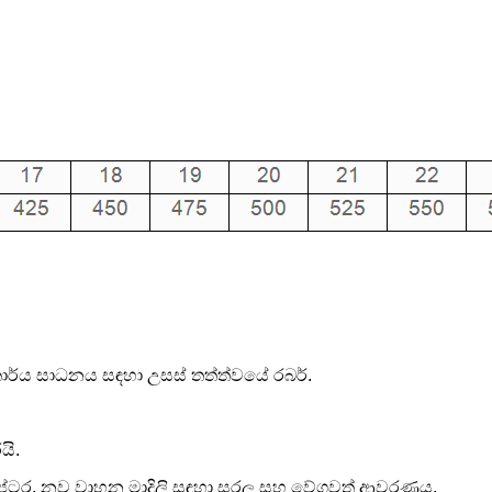
ර්ය සාධනය සඳහා උසස් තත්ත්වයේ රබර්.
යි.
ඇඩැප්ටර, නව වාහන මාදිලි සඳහා සරල සහ වේගවත් ආවරණය.