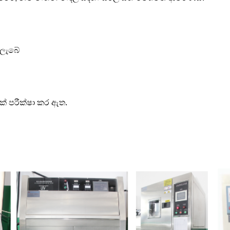
ු ලැබේ
ක් පරීක්ෂා කර ඇත.