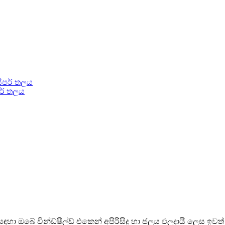
පර් තලය
 සඳහා ඔබේ වින්ඩ්ෂීල්ඩ් එකෙන් අපිරිසිදු හා ජලය ඵලදායී ලෙස ඉවත