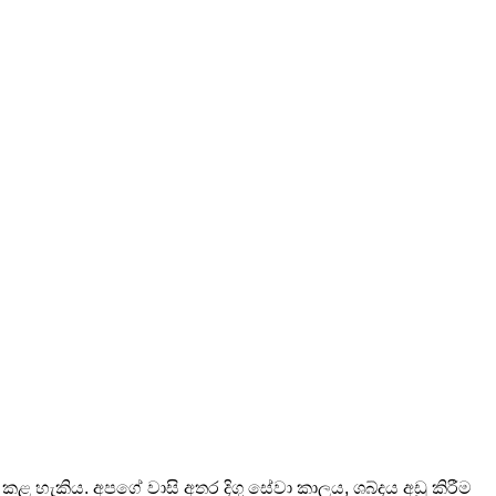
් කළ හැකිය. අපගේ වාසි අතර දිගු සේවා කාලය, ශබ්දය අඩු කිරීම