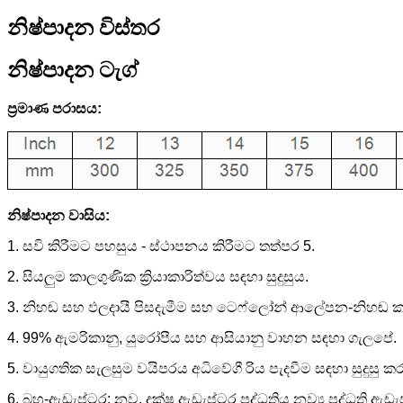
නිෂ්පාදන විස්තර
නිෂ්පාදන ටැග්
ප්‍රමාණ පරාසය:
නිෂ්පාදන වාසිය:
1. සවි කිරීමට පහසුය - ස්ථාපනය කිරීමට තත්පර 5.
2. සියලුම කාලගුණික ක්‍රියාකාරිත්වය සඳහා සුදුසුය.
3. නිහඬ සහ ඵලදායී පිසදැමීම සහ ටෙෆ්ලෝන් ආලේපන-නිහඬ කා
4. 99% ඇමරිකානු, යුරෝපීය සහ ආසියානු වාහන සඳහා ගැලපේ.
5. වායුගතික සැලසුම වයිපරය අධිවේගී රිය පැදවීම සඳහා සුදුසු කර
6. බහු-ඇඩැප්ටර: නව, දක්ෂ ඇඩැප්ටර පද්ධතිය නව්‍ය පද්ධති 