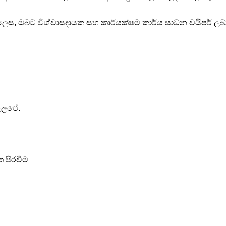
 ලෙස, ඔබට විශ්වාසදායක සහ කාර්යක්ෂම කාර්ය සාධන වයිපර් ලබා
ැලපේ.
වත පිරවීම