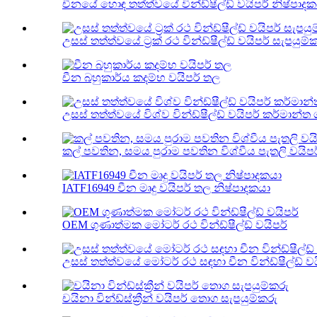
චීනයේ හොඳ තත්ත්වයේ වින්ඩ්ෂීල්ඩ් වයිපර් නිෂ්පාද
උසස් තත්ත්වයේ ට්‍රක් රථ වින්ඩ්ෂීල්ඩ් වයිපර් සැපයුම්
චීන බහුකාර්ය කදම්භ වයිපර් තල
උසස් තත්ත්වයේ විශ්ව වින්ඩ්ෂීල්ඩ් වයිපර් කර්මාන්ත
කල් පවතින, සමය පුරාම පවතින විශ්වීය පැතලි වයිප
IATF16949 චීන මෘදු වයිපර් තල නිෂ්පාදකයා
OEM ගුණාත්මක මෝටර් රථ වින්ඩ්ෂීල්ඩ් වයිපර්
උසස් තත්ත්වයේ මෝටර් රථ සඳහා චීන වින්ඩ්ෂීල්ඩ් වය
චයිනා වින්ඩ්ස්ක්‍රීන් වයිපර් තොග සැපයුම්කරු