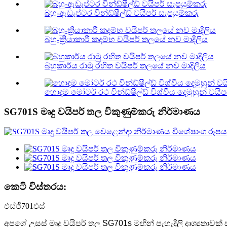
බහු-ඇඩැප්ටර වින්ඩ්ෂීල්ඩ් වයිපර් සැපයුම්කරු
බහු-ක්‍රියාකාරී කදම්භ වයිපර් තලයේ නව මාදිලිය
බහුකාර්ය රාමු රහිත වයිපර් තලයේ නව මාදිලිය
හොඳම මෝටර් රථ වින්ඩ්ෂීල්ඩ් විශ්වීය දෙමුහුන් වයි
SG701S මෘදු වයිපර් තල විකුණුම්කරු නිර්මාණය
කෙටි විස්තරය:
එස්ජී701එස්
අපගේ උසස් මෘදු වයිපර් තල SG701s මඟින් පැහැදිලි දෘශ්‍යතාවක්