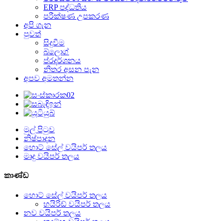
ERP පද්ධතිය
පරීක්ෂණ උපකරණ
අපි ගැන
පුවත්
සිදුවීම
බ්ලොග්
ප්රදර්ශනය
නිතර අසන පැන
අපව අමතන්න
මුල් පිටුව
නිෂ්පාදන
හොට් සේල් වයිපර් තලය
මෘදු වයිපර් තලය
කාණ්ඩ
හොට් සේල් වයිපර් තලය
හයිරිඩ් වයිපර් තලය
නව වයිපර් තලය