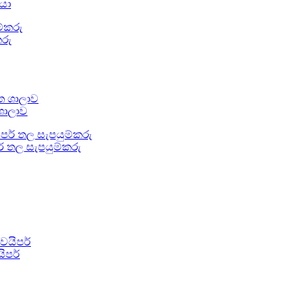
කයා
කරු
 ශාලාව
ර් තල සැපයුම්කරු
ිපර්