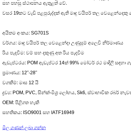
සහ පහසු ස්ථාපනය ඇතුළත් වේ.
වසර 19කට වැඩි පළපුරුද්දක් ඇති මෘදු වයිපර් තල වෙළෙන්දෙකු
අයිතම අංකය: SG701S
වර්ගය: මෘදු වයිපර් තල වෙළෙන්දා උණුසුම් අලෙවි නිර්මාණය
රිය පැදවීම: වම් සහ දකුණු අත රිය පැදවීම
ඇඩැප්ටරය: POM ඇඩැප්ටර 14ක් 99% මෝටර් රථ මාදිලි සඳහා ග
ප්‍රමාණය: 12''-28''
වගකීම්: මාස 12 යි
ද්‍රව්‍ය: POM, PVC, සින්ක්-මිශ්‍ර ලෝහය, Sk6, ස්වාභාවික රබර් නැ
OEM: පිළිගත හැකි
සහතිකය: ISO9001 සහ IATF16949
මිල ගණන් ලබා ගන්න