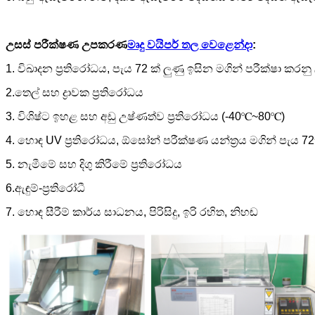
උසස් පරීක්ෂණ උපකරණ
මෘදු වයිපර් තල වෙළෙන්දා
:
1. විඛාදන ප්‍රතිරෝධය, පැය 72 ක් ලුණු ඉසින මගින් පරීක්ෂා කරන
2.තෙල් සහ ද්‍රාවක ප්‍රතිරෝධය
3. විශිෂ්ට ඉහළ සහ අඩු උෂ්ණත්ව ප්‍රතිරෝධය (-40℃~80℃)
4. හොඳ UV ප්‍රතිරෝධය, ඕසෝන් පරීක්ෂණ යන්ත්‍රය මගින් පැය 72
5. නැමීමේ සහ දිගු කිරීමේ ප්‍රතිරෝධය
6.ඇඳුම්-ප්‍රතිරෝධී
7. හොඳ සීරීම් කාර්ය සාධනය, පිරිසිදු, ඉරි රහිත, නිහඬ