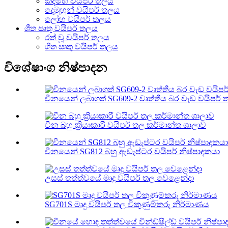
කදම්භ වයිපර් තලය
දෙමුහුන් වයිපර් තලය
ලෝහ වයිපර් තලය
ශීත ඍතු වයිපර් තලය
රත් වූ වයිපර් තලය
ශීත ඍතු වයිපර් තලය
විශේෂාංග නිෂ්පාදන
චීනයෙන් ලබාගත් SG609-2 වෘත්තීය බර වැඩ වයිපර් 
චීන බහු ක්‍රියාකාරී වයිපර් තල කර්මාන්ත ශාලාව
චීනයෙන් SG812 බහු ඇඩැප්ටර වයිපර් නිෂ්පාදකයා
උසස් තත්ත්වයේ මෘදු වයිපර් තල වෙළෙන්දා
SG701S මෘදු වයිපර් තල විකුණුම්කරු නිර්මාණය